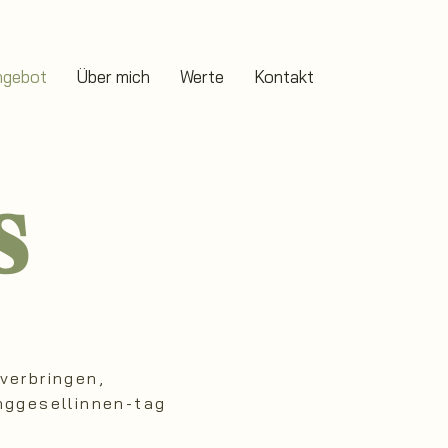
ngebot
Über mich
Werte
Kontakt
s
verbringen,
nggesellinnen-tag