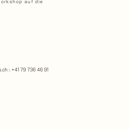
orkshop auf die
s.ch
:: +41 79 736 46 91