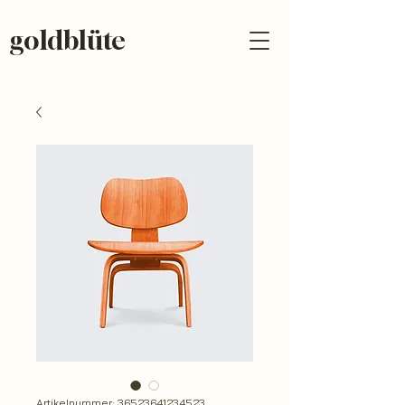
goldblüte
Artikelnummer: 36523641234523